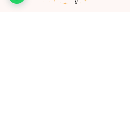
Somos una empresa de la ciudad de Ibagué creada por
Camila González, profesional especializada en productos
cosméticos y de cuidado personal.
Links
Shop
Mayoristas
FAQ
Contacto
Nosotros
Políticas de envio y devolución
Contáctanos