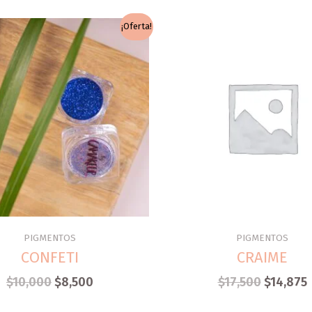
El
El
¡Oferta!
precio
precio
original
actual
era:
es:
$17,500.
$10,000.
PIGMENTOS
PIGMENTOS
CONFETI
CRAIME
$
10,000
$
8,500
$
17,500
$
14,875