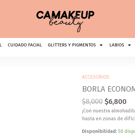
L
CUIDADO FACIAL
GLITTERS Y PIGMENTOS
LABIOS
ACCESORIOS
BORLA
ECONOMICA
BORLA ECONO
CAMAKEUP
$
8,000
$
6,800
cantidad
¡Con nuestra almohadit
hasta en zonas de difíci
Disponibilidad:
50 disp