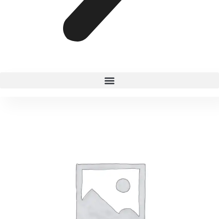
FIJADOR
DE
MAQUILLAJE
250ML
NABA
cantidad