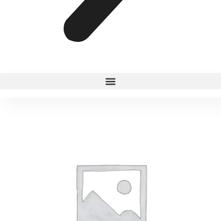
GLOSS
TONO
02
KIM
ANIK
cantidad