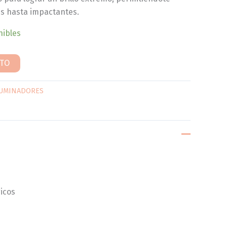
es hasta impactantes.
nibles
ITO
LUMINADORES
icos