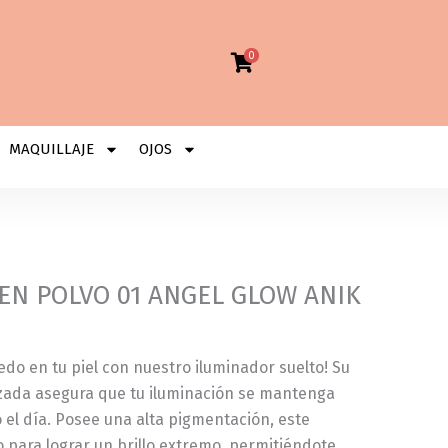
0
MAQUILLAJE
OJOS
EN POLVO 01 ANGEL GLOW ANIK
o en tu piel con nuestro iluminador suelto! Su
izada asegura que tu iluminación se mantenga
el día. Posee una alta pigmentación, este
o para lograr un brillo extremo, permitiéndote