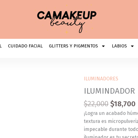
L
CUIDADO FACIAL
GLITTERS Y PIGMENTOS
LABIOS
ILUMINADORES
ILUMINDADOR
EN
ILUMINDADOR 
POLVO
$
22,000
$
18,700
01
ANGEL
¡Logra un acabado húmed
GLOW
textura es micropulver
ANIK
impecable durante todo 
cantidad
iluminador es tu secret