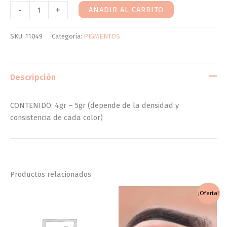
-
+
AÑADIR AL CARRITO
SKU:
11049
Categoría:
PIGMENTOS
Descripción
CONTENIDO: 4gr – 5gr (depende de la densidad y
consistencia de cada color)
Productos relacionados
El
El
¡Oferta!
precio
precio
original
actual
era:
es:
$17,500.
$10,000.