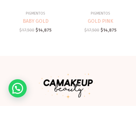
PIGMENTOS
PIGMENTOS
BABY GOLD
GOLD PINK
$
17,500
$
14,875
$
17,500
$
14,875
Somos una empresa de la ciudad de Ibagué creada por
Camila González, profesional especializada en productos
cosméticos y de cuidado personal.