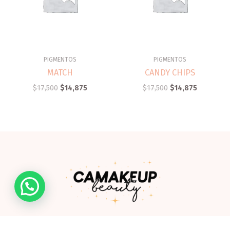
PIGMENTOS
PIGMENTOS
MATCH
CANDY CHIPS
$
17,500
$
14,875
$
17,500
$
14,875
Somos una empresa de la ciudad de Ibagué creada por