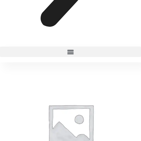
OH
SWEET!
cantidad