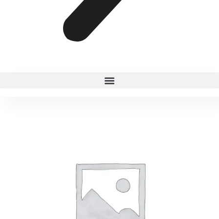
POLVO
SUELTO
10
GR
NATURAL
GIRLY
cantidad