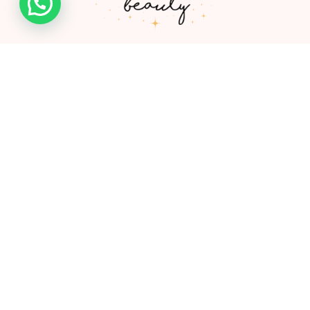
Somos una empresa de la ciudad de Ibagué creada por
Camila González, profesional especializada en productos
cosméticos y de cuidado personal.
Links
Shop
Mayoristas
FAQ
Contacto
Nosotros
Políticas de envio y devolución
Contáctanos