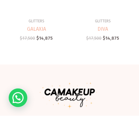
GLITTERS
GLITTERS
GALAXIA
DIVA
$
17,500
$
14,875
$
17,500
$
14,875
Somos una empresa de la ciudad de Ibagué creada por
Camila González, profesional especializada en productos
cosméticos y de cuidado personal.