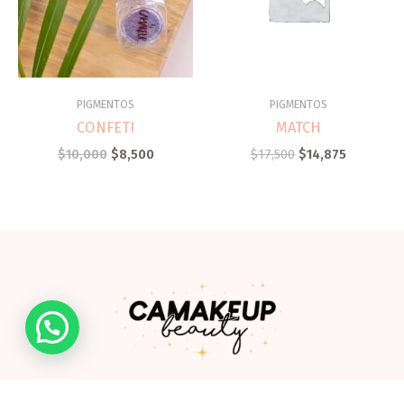
PIGMENTOS
PIGMENTOS
CONFETI
MATCH
$
10,000
$
8,500
$
17,500
$
14,875
Somos una empresa de la ciudad de Ibagué creada por