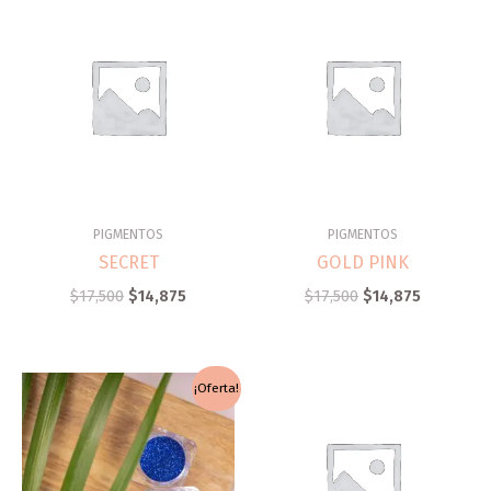
PIGMENTOS
PIGMENTOS
SECRET
GOLD PINK
$
17,500
$
14,875
$
17,500
$
14,875
El
El
¡Oferta!
precio
precio
original
actual
era:
es:
$17,500.
$10,000.