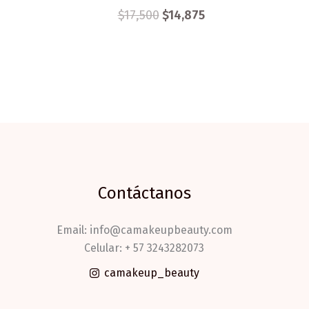
$
17,500
$
14,875
Contáctanos
Email: info@camakeupbeauty.com
Celular: + 57 3243282073
camakeup_beauty