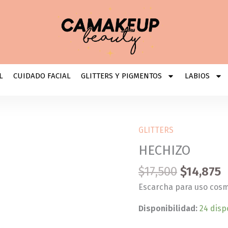
L
CUIDADO FACIAL
GLITTERS Y PIGMENTOS
LABIOS
GLITTERS
HECHIZO
cantidad
HECHIZO
$
17,500
$
14,875
Escarcha para uso cosm
Disponibilidad:
24 disp